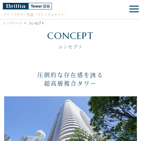
ブリリアタワー堂島
“プレミアムサイト”
トップページ
コンセプト
CONCEPT
コンセプト
圧倒的な存在感を誇る
超高層複合タワー