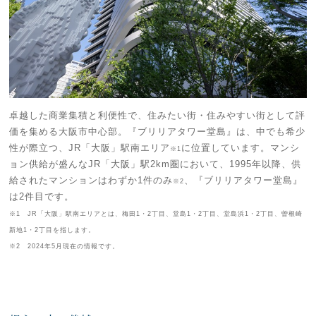
卓越した商業集積と利便性で、住みたい街・住みやすい街として評
価を集める大阪市中心部。『ブリリアタワー堂島』は、中でも希少
性が際立つ、JR「大阪」駅南エリア
に位置しています。マンシ
※1
ョン供給が盛んなJR「大阪」駅2km圏において、1995年以降、供
給されたマンションはわずか1件のみ
、『ブリリアタワー堂島』
※2
は2件目です。
※1 JR「大阪」駅南エリアとは、梅田1・2丁目、堂島1・2丁目、堂島浜1・2丁目、曽根崎
新地1・2丁目を指します。
※2 2024年5月現在の情報です。