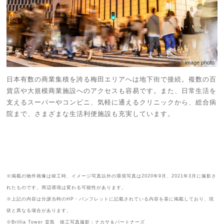
image photo
日本有数の商業集積を誇る梅田エリアへは地下街で接続。複数の百
貨店や大規模商業施設へのアクセスも容易です。また、日常生活を
支えるスーパーやコンビニ、気軽に通えるクリニックから、総合病
院まで、さまざまな生活利便施設も充実しています。
※掲載の物件画像は竣工時、イメージ写真以外の環境写真は2020年9月、2021年3月に撮影さ
れたものです。周辺環境は変わる可能性があります。
※上記の内容は分譲当時のHP・パンフレットに記載されている内容を基に掲載しており、現
状と異なる場合があります。
※Brillia Tower 堂島 竣工写真撮影：ナカサ＆パートナーズ