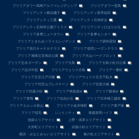
ブリリアタワー高崎アルファレジデンシア
ブリリアタワー堂島
ブリリアシティ横浜磯子
ブリリアシティ西早稲田
ブリリアシティ三鷹
ブリリアシティ石神井台
ブリリアシティ石神井公園アトラス
ブリリアシティひばりが丘
ブリリア多摩ニュータウン
ブリリア多摩センター
ブリリアときわ台ソライエレジデンス
ブリリア調布国領
ブリリア辰巳キャナルテラス
ブリリア成増シーズンテラス
ブリリア湘南辻堂海浜公園
ブリリア大山パークフロント
ブリリア志木ガーデン
ブリリア大島
ブリリア大島小松川公園
ブリリア品川中延
ブリリアウェリス月島
ブリリア一番町
ブリリア文京江戸川橋
ブリリアウェリス文京千駄木
ブリリア代官山プレステージ
ブリリア目黒大橋
ブリリア武蔵小杉
ブリリア神楽坂id
ブリリア銀座id
ブリリア巣鴨
ブリリア自由が丘
ブリリア日本橋三越前
ブリリアエルシオ萩山
ブリリア小金井桜町
ブリリア東戸塚
ブリリア稲毛
シントシティ
東建座間ハイツ
池袋エリアサイト
上野・浅草エリアサイト
大井町エリアサイト
武蔵小杉エリアサイト
横浜・みなとみらいエリアサイト
奏の杜エリアサイト