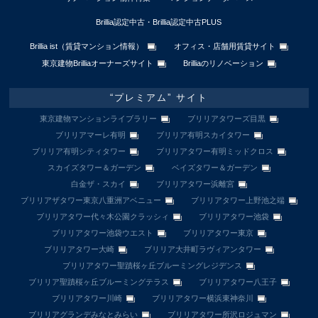
Brillia認定中古・Brillia認定中古PLUS
Brillia ist（賃貸マンション情報）
オフィス・店舗用賃貸サイト
東京建物Brilliaオーナーズサイト
Brilliaのリノベーション
“プレミアム” サイト
東京建物マンションライブラリー
ブリリアタワーズ目黒
ブリリアマーレ有明
ブリリア有明スカイタワー
ブリリア有明シティタワー
ブリリアタワー有明ミッドクロス
スカイズタワー＆ガーデン
ベイズタワー＆ガーデン
白金ザ・スカイ
ブリリアタワー浜離宮
ブリリアザタワー東京八重洲アベニュー
ブリリアタワー上野池之端
ブリリアタワー代々木公園クラッシィ
ブリリアタワー池袋
ブリリアタワー池袋ウエスト
ブリリアタワー東京
ブリリアタワー大崎
ブリリア大井町ラヴィアンタワー
ブリリアタワー聖蹟桜ヶ丘ブルーミングレジデンス
ブリリア聖蹟桜ヶ丘ブルーミングテラス
ブリリアタワー八王子
ブリリアタワー川崎
ブリリアタワー横浜東神奈川
ブリリアグランデみなとみらい
ブリリアタワー所沢ロジュマン