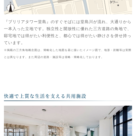
『ブリリアタワー堂島』のすぐそばには堂島川が流れ、大通りから
一本入った立地です。独立性と開放性に優れた三方道路の角地で、
邸宅地では得がたい利便性と、都心では得がたい静けさを併せ持っ
ています。
※掲載の三方角地概念図は、簡略化した地図を基に描いたイメージ図で、地形・距離等は実際
とは異なります。また周辺の道路・施設等は省略・簡略化しております。
快適で上質な生活を支える共用施設