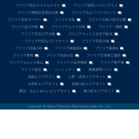
ブリリア辰巳キャナルテラス
ブリリア成増シーズンテラス
ブリリア湘南辻堂海浜公園
ブリリア大山パークフロント
ブリリア志木ガーデン
ブリリア大島
ブリリア大島小松川公園
ブリリア品川中延
ブリリアウェリス月島
ブリリア一番町
ブリリア文京江戸川橋
ブリリアウェリス文京千駄木
ブリリア代官山プレステージ
ブリリア目黒大橋
ブリリア武蔵小杉
ブリリア神楽坂id
ブリリア銀座id
ブリリア巣鴨
ブリリア自由が丘
ブリリア日本橋三越前
ブリリアエルシオ萩山
ブリリア小金井桜町
ブリリア東戸塚
ブリリア稲毛
シントシティ
東建座間ハイツ
池袋エリアサイト
上野・浅草エリアサイト
大井町エリアサイト
武蔵小杉エリアサイト
横浜・みなとみらいエリアサイト
奏の杜エリアサイト
Copyright © Tokyo Tatemono Real Estate Sales Co., Ltd.