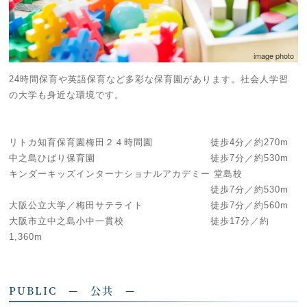
image photo
24時間保育や英語保育など多彩な保育園があります。社会人学習
の大学も身近な環境です。
リトカ知育保育園梅田２４時間園 徒歩4分／約270m
中之島ひばり保育園 徒歩7分／約530m
キンダーキッズインターナショナルアカデミー 堂島校
徒歩7分／約530m
大阪公立大学／梅田サテライト 徒歩7分／約560m
大阪市立中之島小中一貫校 徒歩17分／約
1,360m
PUBLIC — 公共 —