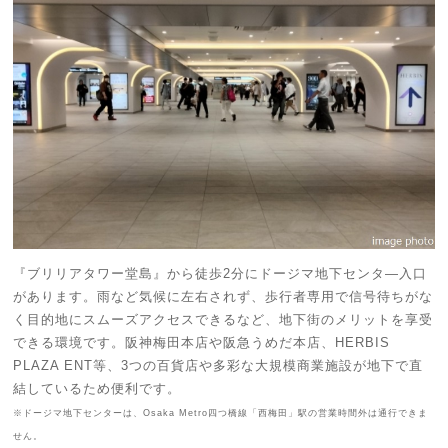
『ブリリアタワー堂島』から徒歩2分にドージマ地下センタ―入口
があります。雨など気候に左右されず、歩行者専用で信号待ちがな
く目的地にスムーズアクセスできるなど、地下街のメリットを享受
できる環境です。阪神梅田本店や阪急うめだ本店、HERBIS
PLAZA ENT等、3つの百貨店や多彩な大規模商業施設が地下で直
結しているため便利です。
※ドージマ地下センターは、Osaka Metro四つ橋線「西梅田」駅の営業時間外は通行できま
せん。