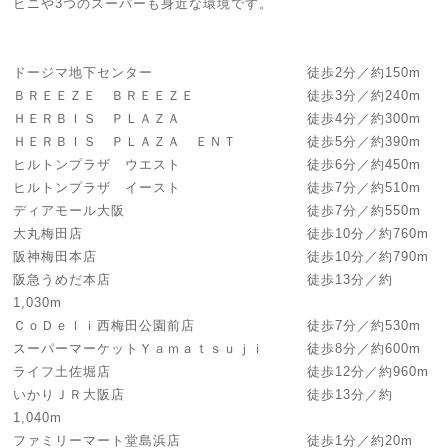
ビニや3つのスーパーも身近な環境です。
ドージマ地下センター 徒歩2分／約150m
ＢＲＥＥＺＥ ＢＲＥＥＺＥ 徒歩3分／約240m
ＨＥＲＢＩＳ ＰＬＡＺＡ 徒歩4分／約300m
ＨＥＲＢＩＳ ＰＬＡＺＡ ＥＮＴ 徒歩5分／約390m
ヒルトンプラザ ウエスト 徒歩6分／約450m
ヒルトンプラザ イースト 徒歩7分／約510m
ディアモール大阪 徒歩7分／約550m
大丸梅田店 徒歩10分／約760m
阪神梅田本店 徒歩10分／約790m
阪急うめだ本店 徒歩13分／約
1,030m
ＣｏＤｅｌｉ西梅田公園前店 徒歩7分／約530m
スーパーマーケットＹａｍａｔｓｕｊｉ 徒歩8分／約600m
ライフ土佐堀店 徒歩12分／約960m
いかりＪＲ大阪店 徒歩13分／約
1,040m
ファミリーマート堂島浜店 徒歩1分／約20m