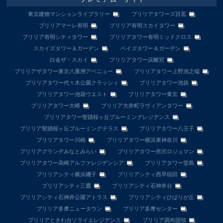
東京建物マンションライブラリー
ブリリアタワーズ目黒
ブリリアマーレ有明
ブリリア有明スカイタワー
ブリリア有明シティタワー
ブリリアタワー有明ミッドクロス
スカイズタワー＆ガーデン
ベイズタワー＆ガーデン
白金ザ・スカイ
ブリリアタワー浜離宮
ブリリアザタワー東京八重洲アベニュー
ブリリアタワー上野池之端
ブリリアタワー代々木公園クラッシィ
ブリリアタワー池袋
ブリリアタワー池袋ウエスト
ブリリアタワー東京
ブリリアタワー大崎
ブリリア大井町ラヴィアンタワー
ブリリアタワー聖蹟桜ヶ丘ブルーミングレジデンス
ブリリア聖蹟桜ヶ丘ブルーミングテラス
ブリリアタワー八王子
ブリリアタワー川崎
ブリリアタワー横浜東神奈川
ブリリアグランデみなとみらい
ブリリアタワー所沢ロジュマン
ブリリアタワー高崎アルファレジデンシア
ブリリアタワー堂島
ブリリアシティ横浜磯子
ブリリアシティ西早稲田
ブリリアシティ三鷹
ブリリアシティ石神井台
ブリリアシティ石神井公園アトラス
ブリリアシティひばりが丘
ブリリア多摩ニュータウン
ブリリア多摩センター
ブリリアときわ台ソライエレジデンス
ブリリア調布国領