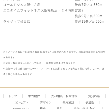
ゴールドジム大阪中之島 徒歩7分／約530m
エニタイムフィットネス大阪福島店（２４時間営業）
徒歩9分／約690m
ライザップ梅田店 徒歩13分／約990m
※イメージ写真以外の環境写真は2021年3月に撮影されたものです。周辺環境は変わる可能性
があります。
※徒歩分数は80m＝1分として算出し、端数は切り上げております。
※上記の内容は分譲当時のHP・パンフレットに記載されている内容を基に掲載しており、現
状と異なる場合があります。
トップ
中古物件
売却相談・相場情報
賃貸相談
コンセプト
デザイン
共用施設
快適性
ロケーション
構造
防災
設備・仕様【sk】