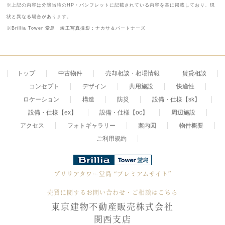
※上記の内容は分譲当時のHP・パンフレットに記載されている内容を基に掲載しており、現
状と異なる場合があります。
※Brillia Tower 堂島 竣工写真撮影：ナカサ＆パートナーズ
トップ
中古物件
売却相談・相場情報
賃貸相談
コンセプト
デザイン
共用施設
快適性
ロケーション
構造
防災
設備・仕様【sk】
設備・仕様【ex】
設備・仕様【oc】
周辺施設
アクセス
フォトギャラリー
案内図
物件概要
ご利用規約
ブリリアタワー堂島
“プレミアムサイト”
売買に関するお問い合わせ・ご相談はこちら
東京建物不動産販売株式会社
関西支店