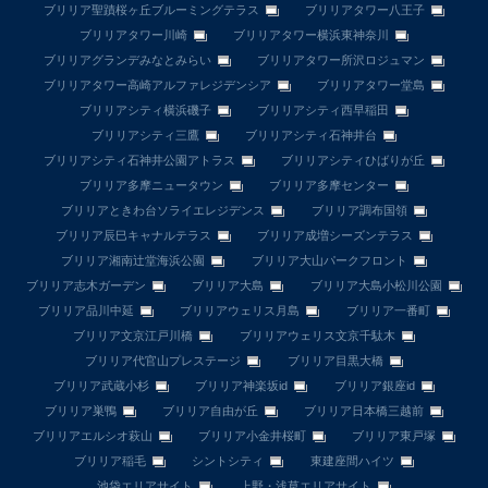
ブリリア聖蹟桜ヶ丘ブルーミングテラス
ブリリアタワー八王子
ブリリアタワー川崎
ブリリアタワー横浜東神奈川
ブリリアグランデみなとみらい
ブリリアタワー所沢ロジュマン
ブリリアタワー高崎アルファレジデンシア
ブリリアタワー堂島
ブリリアシティ横浜磯子
ブリリアシティ西早稲田
ブリリアシティ三鷹
ブリリアシティ石神井台
ブリリアシティ石神井公園アトラス
ブリリアシティひばりが丘
ブリリア多摩ニュータウン
ブリリア多摩センター
ブリリアときわ台ソライエレジデンス
ブリリア調布国領
ブリリア辰巳キャナルテラス
ブリリア成増シーズンテラス
ブリリア湘南辻堂海浜公園
ブリリア大山パークフロント
ブリリア志木ガーデン
ブリリア大島
ブリリア大島小松川公園
ブリリア品川中延
ブリリアウェリス月島
ブリリア一番町
ブリリア文京江戸川橋
ブリリアウェリス文京千駄木
ブリリア代官山プレステージ
ブリリア目黒大橋
ブリリア武蔵小杉
ブリリア神楽坂id
ブリリア銀座id
ブリリア巣鴨
ブリリア自由が丘
ブリリア日本橋三越前
ブリリアエルシオ萩山
ブリリア小金井桜町
ブリリア東戸塚
ブリリア稲毛
シントシティ
東建座間ハイツ
池袋エリアサイト
上野・浅草エリアサイト