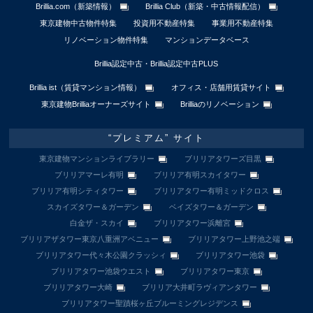
Brillia.com（新築情報）
Brillia Club（新築・中古情報配信）
東京建物中古物件特集
投資用不動産特集
事業用不動産特集
リノベーション物件特集
マンションデータベース
Brillia認定中古・Brillia認定中古PLUS
Brillia ist（賃貸マンション情報）
オフィス・店舗用賃貸サイト
東京建物Brilliaオーナーズサイト
Brilliaのリノベーション
“プレミアム” サイト
東京建物マンションライブラリー
ブリリアタワーズ目黒
ブリリアマーレ有明
ブリリア有明スカイタワー
ブリリア有明シティタワー
ブリリアタワー有明ミッドクロス
スカイズタワー＆ガーデン
ベイズタワー＆ガーデン
白金ザ・スカイ
ブリリアタワー浜離宮
ブリリアザタワー東京八重洲アベニュー
ブリリアタワー上野池之端
ブリリアタワー代々木公園クラッシィ
ブリリアタワー池袋
ブリリアタワー池袋ウエスト
ブリリアタワー東京
ブリリアタワー大崎
ブリリア大井町ラヴィアンタワー
ブリリアタワー聖蹟桜ヶ丘ブルーミングレジデンス