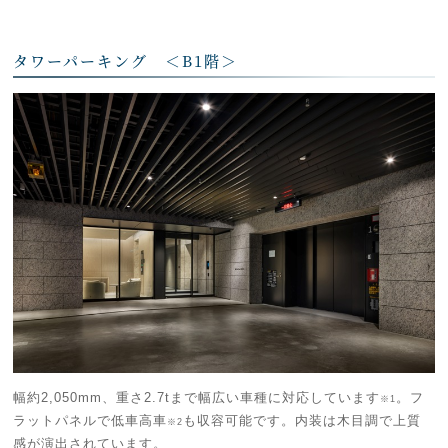
タワーパーキング ＜B1階＞
幅約2,050mm、重さ2.7tまで幅広い車種に対応しています
。フ
※1
ラットパネルで低車高車
も収容可能です。内装は木目調で上質
※2
感が演出されています。