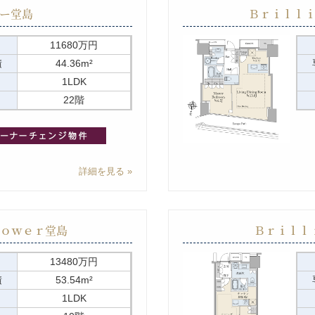
ー堂島
Ｂｒｉｌｌ
11680万円
積
44.36m²
1LDK
22階
詳細を見る
ｏｗｅｒ堂島
Ｂｒｉｌｌ
13480万円
積
53.54m²
1LDK