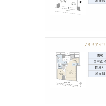
所在階
ブリリアタワ
価格
専有面
間取り
所在階