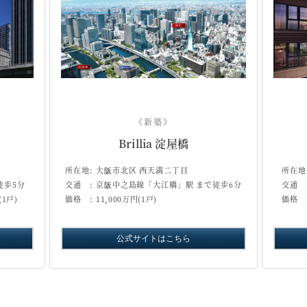
《新築》
Brillia 淀屋橋
所在地:
大阪市北区 西天満二丁目
所在地
徒歩5分
交通 :
京阪中之島線「大江橋」駅 まで徒歩6分
交通 
(1戸)
価格 :
11,000万円(1戸)
価格 
公式サイトはこちら