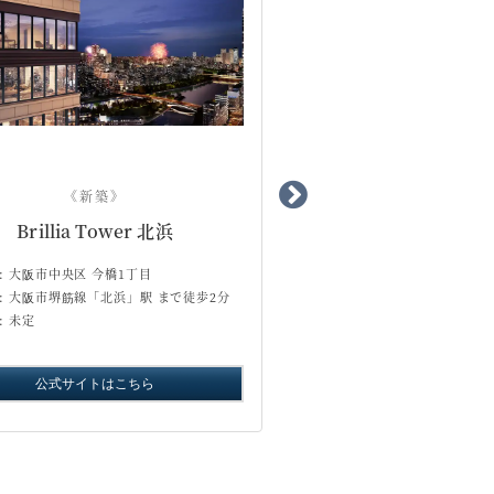
《新築》
《新築》
Brillia Tower 北浜
箕面マークス ザ レ
:
大阪市中央区 今橋1丁目
所在地:
箕面市 箕面6丁目
:
大阪市堺筋線「北浜」駅 まで徒歩2分
交通 :
阪急箕面線「箕面」駅 
:
未定
価格 :
6,498万円～10,798万
公式サイトはこちら
公式サイトはこち