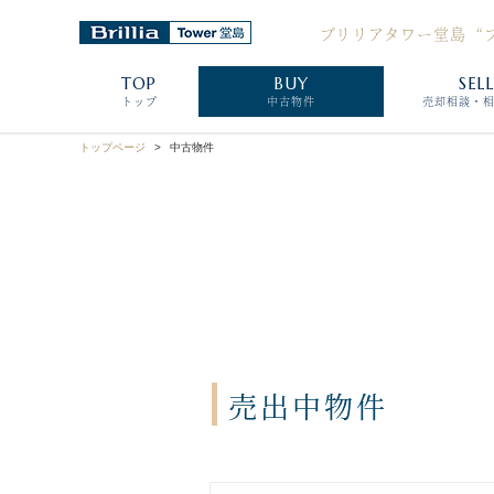
ブリリアタワー堂島
“
TOP
BUY
SEL
トップ
中古物件
売却相談・
トップページ
中古物件
売出中物件