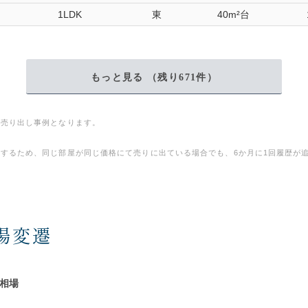
1LDK
東
40m²台
もっと見る （残り
671
件）
、売り出し事例となります。
するため、同じ部屋が同じ価格にて売りに出ている場合でも、6か月に1回履歴が
場変遷
買相場