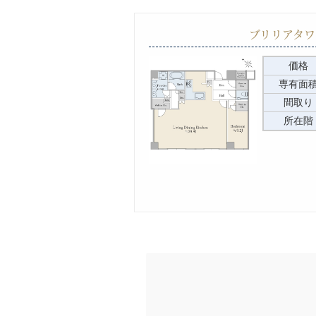
ブリリアタワ
価格
専有面
間取り
所在階