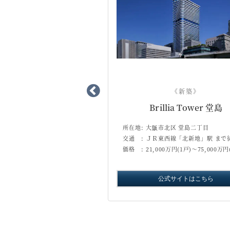
《新築》
《新築》
TOWERS 箕面船場
Brillia Tower 堂島
 船場二丁目
所在地:
大阪市北区 堂島二丁目
急行南北線「千里中央」駅 まで徒
交通 :
ＪＲ東西線「北新地」駅 まで
価格 :
21,000万円(1戸)～75,000万円
公式サイトはこちら
公式サイトはこちら