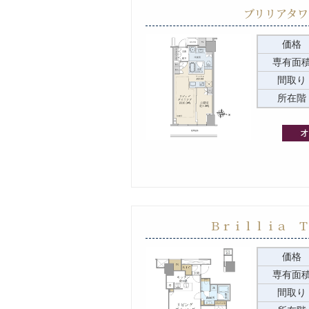
ブリリアタワ
価格
専有面
間取り
所在階
Ｂｒｉｌｌｉａ Ｔ
価格
専有面
間取り